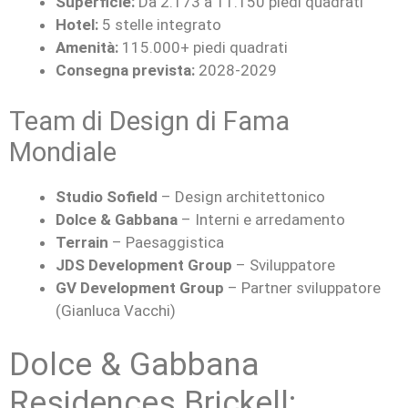
Superficie:
Da 2.173 a 11.150 piedi quadrati
Hotel:
5 stelle integrato
Amenità:
115.000+ piedi quadrati
Consegna prevista:
2028-2029
Team di Design di Fama
Mondiale
Studio Sofield
– Design architettonico
Dolce & Gabbana
– Interni e arredamento
Terrain
– Paesaggistica
JDS Development Group
– Sviluppatore
GV Development Group
– Partner sviluppatore
(Gianluca Vacchi)
Dolce & Gabbana
Residences Brickell: